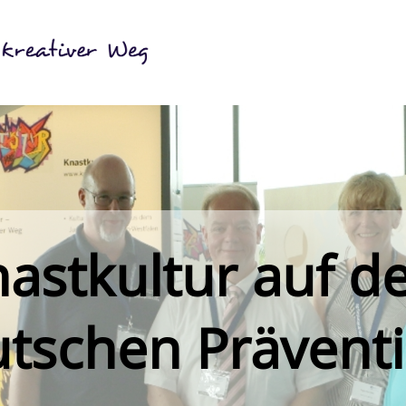
astkultur auf 
tschen Prävent