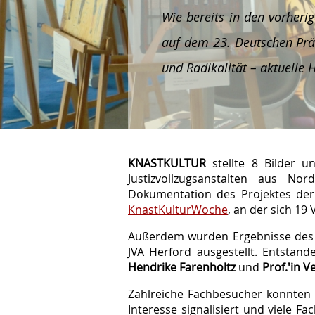
Wie bereits in den vorheri
auf dem 23. Deutschen Prä
und Radikalität – aktuelle 
KNASTKULTUR
stellte 8 Bilder u
Justizvollzugsanstalten aus No
Dokumentation des Projektes der 
KnastKulturWoche
, an der sich 19
Außerdem wurden Ergebnisse des K
JVA Herford ausgestellt. Entstand
Hendrike Farenholtz
und
Prof.'in 
Zahlreiche Fachbesucher konnten si
Interesse signalisiert und viele 