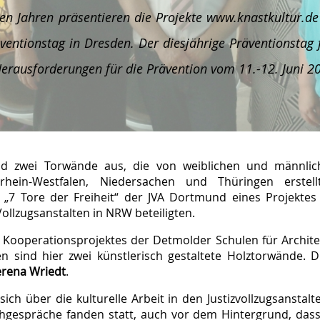
gen Jahren präsentieren die Projekte www.knastkultur.
ventionstag in Dresden. Der diesjährige Präventionsta
Herausforderungen für die Prävention vom 11.-12. Juni 201
nd zwei Torwände aus, die von weiblichen und männliche
rdrhein-Westfalen, Niedersachen und Thüringen erste
„7 Tore der Freiheit“ der JVA Dortmund eines Projektes
 Vollzugsanstalten in NRW beteiligten.
ooperationsprojektes der Detmolder Schulen für Archite
en sind hier zwei künstlerisch gestaltete Holztorwände. 
Verena Wriedt
.
ch über die kulturelle Arbeit in den Justizvollzugsanstal
Fachgespräche fanden statt, auch vor dem Hintergrund, das