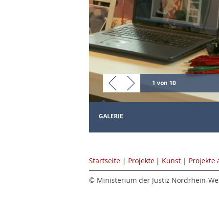
1 von 10
GALERIE
Startseite
|
Projekte
|
Kunst
|
Projekte
© Ministerium der Justiz Nordrhein-Wes