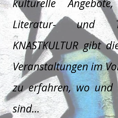
kulturelle Angebote
Literatur- und Th
KNASTKULTUR
gibt die
Veranstaltungen im Vo
zu erfahren, wo und 
sind...