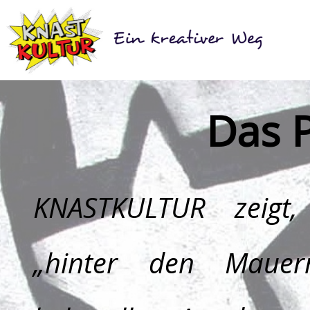
Das P
KNASTKULTUR
zeigt,
„hinter den Mauern