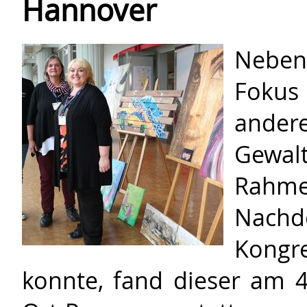
Hannover
Neben
Fokus
ander
Gewal
Rahme
Nachd
Kongr
konnte, fand dieser am 4