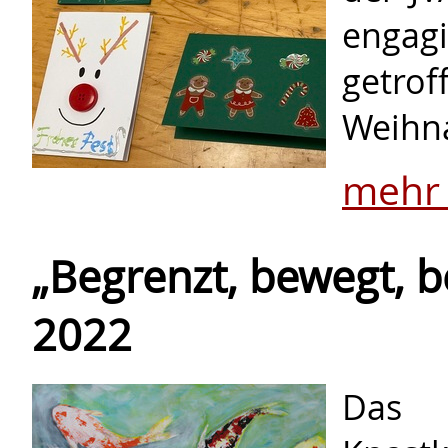
enga
getr
Weihna
mehr
„Begrenzt, bewegt, b
2022
Das 