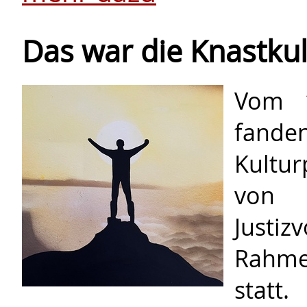
Das war die Knastku
Vom 1
fand
Kultu
von
Justi
Rahme
statt.