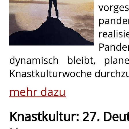
vorg
pand
real
Pand
dynamisch bleibt, pla
Knastkulturwoche durchzu
mehr dazu
Knastkultur: 27. Deu