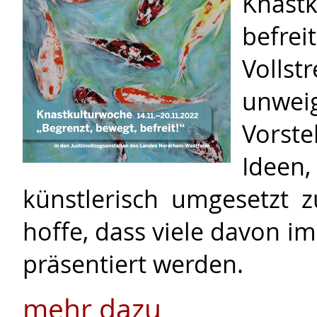
Knastk
befrei
Volls
unweig
Vorst
Ideen
künstlerisch umgesetzt 
hoffe, dass viele davon 
präsentiert werden.
mehr dazu