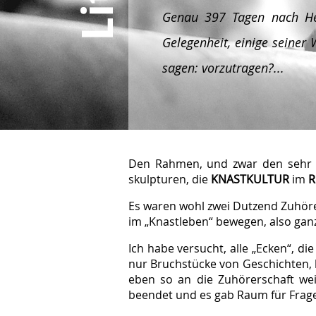
Genau 397 Tagen nach
H
Gelegenheit, einige seiner 
sagen: vorzutragen?...
Den Rahmen, und zwar den sehr
skulpturen, die
KNAST­KULTUR
im
R
Es waren wohl zwei Dutzend Zuhör
im „Knastleben“ bewegen, also gan
Ich habe versucht, alle „Ecken“, d
nur Bruchstücke von Geschichten, lu
eben so an die Zuhörerschaft wei
beendet und es gab Raum für Frag