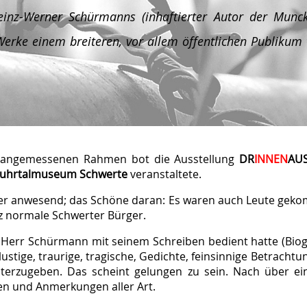
einz-Werner Schürmanns
(inhaftierter Autor der Munck
Werke einem breiteren, vor allem öffentlichen Publikum 
 angemessenen Rahmen bot die Ausstellung
DR
INNEN
AU
uhrtalmuseum Schwerte
veranstaltete.
er anwesend; das Schöne daran: Es waren auch Leute gekom
z normale Schwerter Bürger.
ie Herr Schürmann mit seinem Schreiben bedient hatte (Bio
stige, traurige, tragische, Gedichte, feinsinnige Betracht
terzugeben. Das scheint gelungen zu sein. Nach über ei
en und Anmerkungen aller Art.