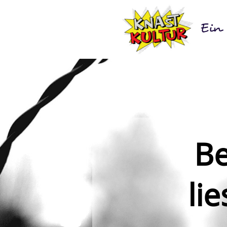
Literatur
Be
li