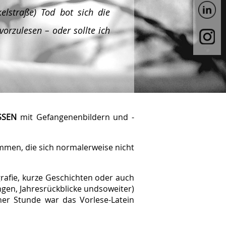
elstraße) Tod bot sich die
vorzulesen – oder sollte ich
SSEN
mit Gefangenenbildern und -
men, die sich normalerweise nicht
grafie, kurze Geschichten oder auch
ungen, Jahresrückblicke undsoweiter)
ner Stunde war das Vorlese-Latein