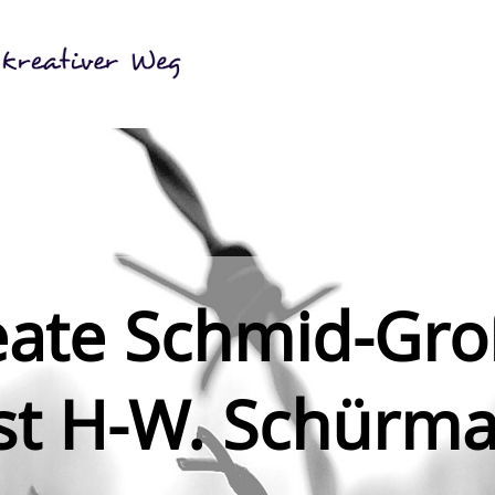
ate Schmid-Gr
est H-W. Schürm