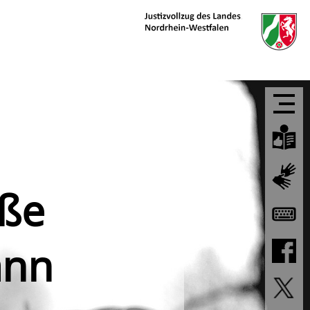
oße
ann