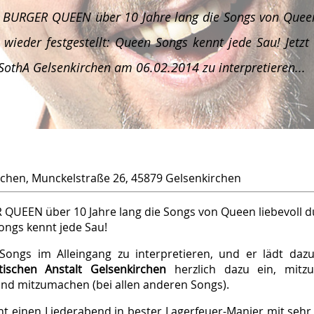
 BURGER QUEEN über 10 Jahre lang die Songs von Queen
ieder festgestellt: Queen Songs kennt jede Sau! Jetzt
SothA Gelsenkirchen
am
06.02.2014
zu interpretieren...
rchen, Munckelstraße 26, 45879 Gelsenkirchen
QUEEN über 10 Jahre lang die Songs von Queen liebevoll 
ongs kennt jede Sau!
 Songs im Alleingang zu interpretieren, und er lädt da
u­tischen Anstalt Gelsenkirchen
herzlich dazu ein, mitzu
und mitzumachen (bei allen anderen Songs).
t einen Lied­er­abend in bester Lagerfeuer-Manier mit sehr 