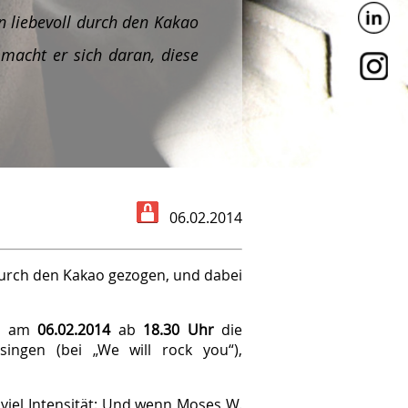
 liebevoll durch den Kakao
 macht er sich daran, diese
06.02.2014
durch den Kakao gezogen, und dabei
zu am
06.02.2014
ab
18.30 Uhr
die
singen (bei „We will rock you“),
viel Int­en­sität: Und wenn Moses W.