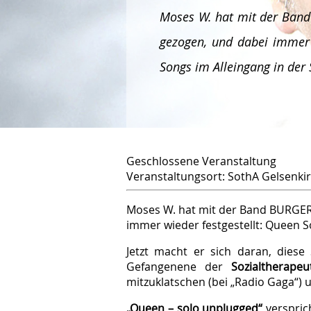
Moses W. hat mit der Band
gezogen, und dabei immer w
Songs im Alleingang in der
Geschlossene Veranstaltung
Veranstaltungsort: SothA Gelsenki
Moses W. hat mit der Band BURGER 
immer wieder festgestellt: Queen S
Jetzt macht er sich daran, diese
Gefangenene der
Sozial­thera­pe
mitzuklatschen (bei „Radio Gaga“) 
„Queen – solo unplugged“
versprich