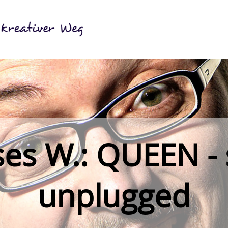
es W.: QUEEN - 
unplugged