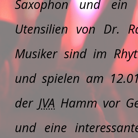
Saxophon und ein K
Utensilien von Dr. R
Musiker sind im Rhy
und spielen am
12.0
der
JVA
Hamm
vor Ge
und eine interessan