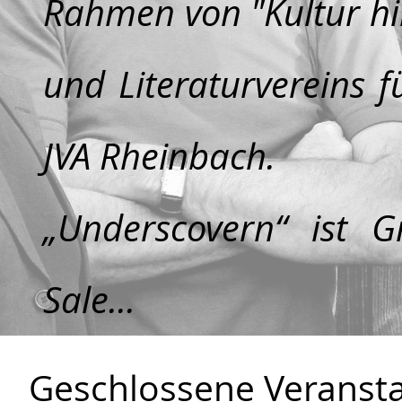
Rahmen von "Kultur hi
und Literaturvereins f
JVA Rheinbach.
„Underscovern“ ist 
Sale...
Geschlossene Veransta