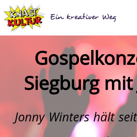
Gospelkonze
Siegburg mit
Jonny Winters
hält sei