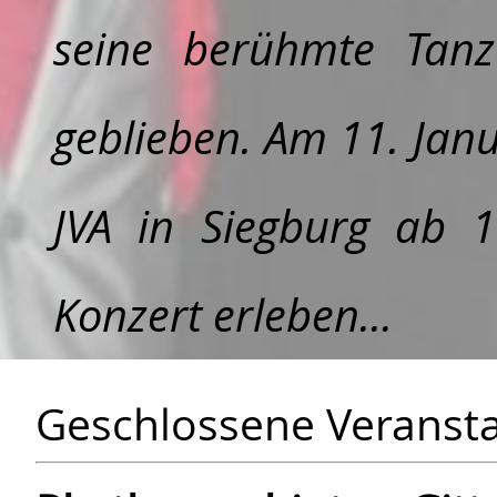
seine berühmte Tanz
geblieben. Am 11. Jan
JVA in Siegburg ab 
Konzert erleben...
Geschlossene Veransta