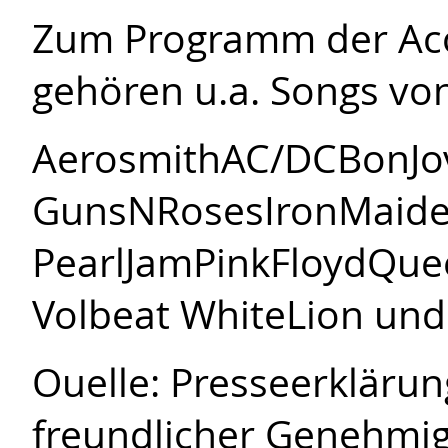
Zum Programm der Aco
gehören u.a. Songs vo
AerosmithAC/DCBonJo
GunsNRosesIronMaiden
PearlJamPinkFloydQu
Volbeat WhiteLion un
Ouelle: Presseerkläru
freundlicher Genehmi