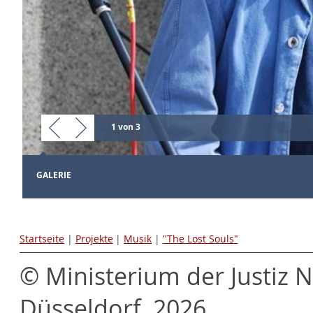
1 von 3
GALERIE
Startseite
|
Projekte
|
Musik
|
"The Lost Souls"
© Ministerium der Justiz 
Düsseldorf, 2026