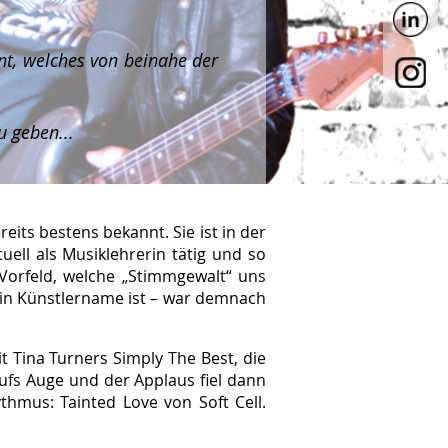
nt, welches von beinahe der
u geben...
eits bestens bekannt. Sie ist in der
ell als Musiklehrerin tätig und so
Vorfeld, welche „Stimmgewalt“ uns
 ein Künstlername ist – war demnach
t Tina Turners Simply The Best, die
ufs Auge und der Applaus fiel dann
hmus: Tainted Love von Soft Cell.