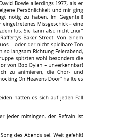
vid Bowie allerdings 1977, als er
 eigene Persönlichkeit und mir ging
gt nötig zu haben. Im Gegenteil!
r eingetretenes Missgeschick – eine
dem los. Sie kann also nicht „nur“
 Raffertys Baker Street. Von einem
uos – oder der nicht spielbare Ton
ch so langsam Richtung Feierabend,
gruppe spitzten wohl besonders die
oor von Bob Dylan – unverkennbar!
hlich zu animieren, die Chor- und
ocking On Heavens Door“ hallte es
den hatten es sich auf jeden Fall
r jeder mitsingen, der Refrain ist
e Song des Abends sei. Weit gefehlt!