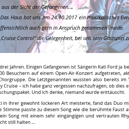
 aus der Sicht der Gefangenen...
 Das Haus bot uns am 24.10.2017 ein musikalisches Eve
 offensichtlich auch gern in Anspruch genommen wurde.
Cruise Control“ die Gelegenheit, bei uns sein Gastspiel z
rei Jahren. Einigen Gefangenen ist Sängerin Kati Ford ja ber
00 Besuchern auf einem Open-Air-Konzert aufgetreten, aktu
 Chorgruppe. Die Letztgenannten wussten also bereits im 
ry Cruise – ich habe ganz vergessen nachzufragen, ob dies
aschungspaket. Und ich denke, niemand wurde enttäuscht.
 in ihrer gewohnt lockeren Art meisterte, fand das Duo mi
ge Stimme passte zu diesem Song wie die berühmte Faust a
 ein Song mit einem sehr eingängigen und vertrauten Rhyt
ht still halten …