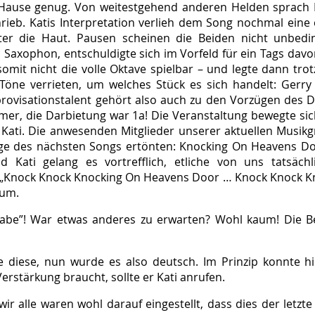
Hause genug. Von weitestgehend anderen Helden sprach Da
chrieb. Katis Interpretation verlieh dem Song nochmal eine
er die Haut. Pausen scheinen die Beiden nicht unbedin
 Saxophon, entschuldigte sich im Vorfeld für ein Tags davo
mit nicht die volle Oktave spielbar – und legte dann trotz
 Töne verrieten, um welches Stück es sich handelt: Gerry
rovisationstalent gehört also auch zu den Vorzügen des D
mer, die Darbietung war 1a! Die Veranstaltung bewegte si
 Kati. Die anwesenden Mitglieder unserer aktuellen Musik
änge des nächsten Songs ertönten: Knocking On Heavens D
Und Kati gelang es vortrefflich, etliche von uns tatsäc
„Knock Knock Knocking On Heavens Door … Knock Knock Kn
aum.
be”! War etwas anderes zu erwarten? Wohl kaum! Die Bei
diese, nun wurde es also deutsch. Im Prinzip konnte hie
erstärkung braucht, sollte er Kati anrufen.
ir alle waren wohl darauf eingestellt, dass dies der letzt