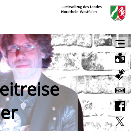
eitreise
0er