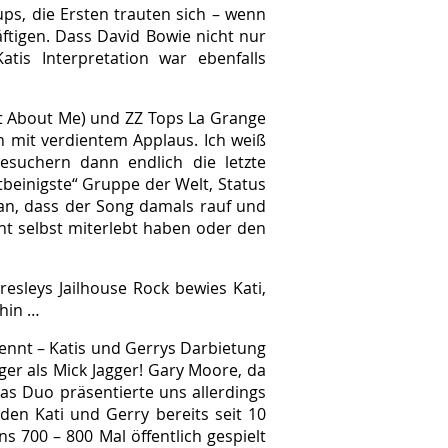
ups, die Ersten trauten sich – wenn
ftigen. Dass David Bowie nicht nur
is Interpretation war ebenfalls
et About Me) und ZZ Tops La Grange
en mit verdientem Applaus. Ich weiß
esuchern dann endlich die letzte
tbeinigste“ Gruppe der Welt, Status
ran, dass der Song damals rauf und
cht selbst miterlebt haben oder den
esleys Jailhouse Rock bewies Kati,
rhin …
 kennt – Katis und Gerrys Darbietung
ger als Mick Jagger! Gary Moore, da
Das Duo präsentierte uns allerdings
den Kati und Gerry bereits seit 10
 700 – 800 Mal öffentlich gespielt