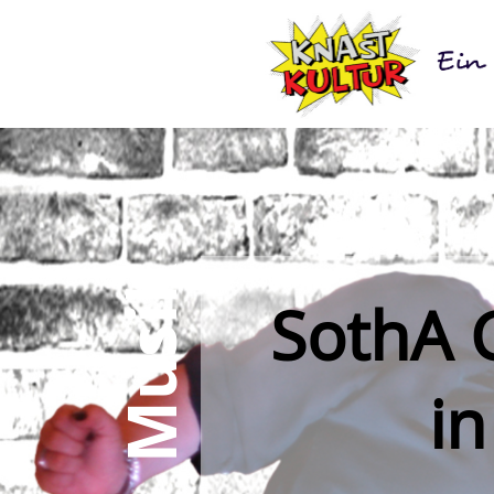
Musik
SothA G
in