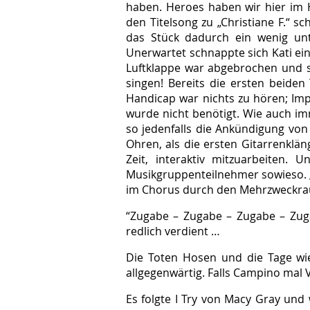
haben. Heroes haben wir hier im 
den Titelsong zu „Christiane F.“ s
das Stück dadurch ein wenig unt
Unerwartet schnappte sich Kati ein
Luftklappe war abgebrochen und so
singen! Bereits die ersten beiden
Handicap war nichts zu hören; Imp
wurde nicht benötigt. Wie auch im
so jedenfalls die Ankündigung von
Ohren, als die ersten Gitarrenkl
Zeit, interaktiv mitzuarbeiten. 
Musikgruppenteilnehmer sowieso. 
im Chorus durch den Mehrzweckr
“Zugabe – Zugabe – Zugabe – Zuga
redlich verdient …
Die Toten Hosen und die Tage wie 
allgegenwärtig. Falls Campino mal V
Es folgte I Try von Macy Gray und w