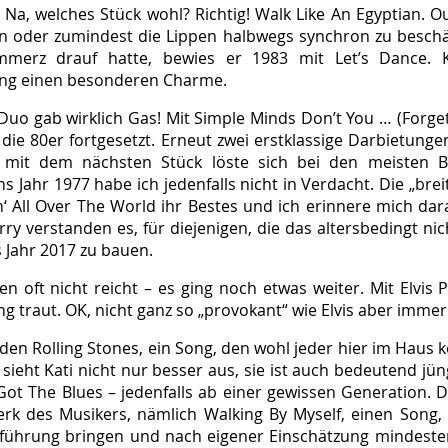
 Na, welches Stück wohl? Richtig! Walk Like An Egyptian. O
n oder zumindest die Lippen halbwegs synchron zu beschä
erz drauf hatte, bewies er 1983 mit Let’s Dance. Kat
ong einen besonderen Charme.
s Duo gab wirklich Gas! Mit Simple Minds Don’t You … (Forg
die 80er fortgesetzt. Erneut zwei erstklassige Darbietung
 mit dem nächsten Stück löste sich bei den meisten B
 Jahr 1977 habe ich jedenfalls nicht in Verdacht. Die „brei
n‘ All Over The World ihr Bestes und ich erinnere mich da
rry verstanden es, für diejenigen, die das altersbedingt ni
s Jahr 2017 zu bauen.
oft nicht reicht – es ging noch etwas weiter. Mit Elvis Pr
g traut. OK, nicht ganz so „provokant“ wie Elvis aber imme
 den Rolling Stones, ein Song, den wohl jeder hier im Haus
sieht Kati nicht nur besser aus, sie ist auch bedeutend jün
 Got The Blues – jedenfalls ab einer gewissen Generation. 
rk des Musikers, nämlich Walking By Myself, einen Song, 
ührung bringen und nach eigener Einschätzung mindestens