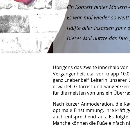
Ein Konzert hinter Mauern -
Es war mal wieder so weit!
Hälfte aller Insassen ganz
Dieses Mal nutzte das Duo „
Übrigens das zweite innerhalb von d
Vergangenheit u.a. vor knapp 10.0
ganz „nebenbei“ Leiterin unserer
erwartet. Gitarrist und Sänger Ger
für die meisten von uns ein Überr
Nach kurzer Anmoderation, die Kati
optimale Einstimmung. Ihre kräfti
auch entsprechend aus. Es folgte
Manche können die Füße einfach nic