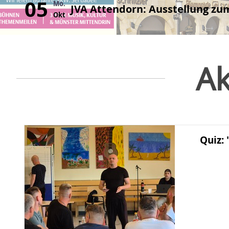
05
Mo.
JVA Attendorn: Ausstellung z
Okt
Ak
Quiz: